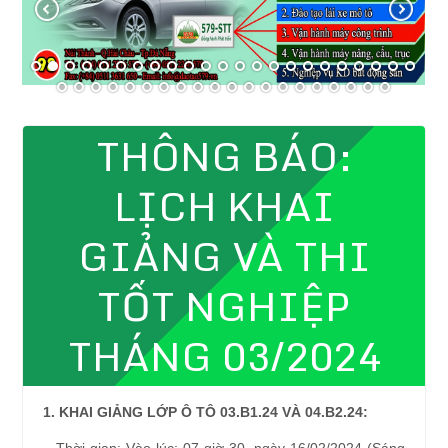
THÔNG BÁO:
LỊCH KHAI
GIẢNG VÀ THI
TỐT NGHIỆP
THÁNG 03/2024
1. KHAI GIẢNG LỚP Ô TÔ 03.B1.24 VÀ 04.B2.24: